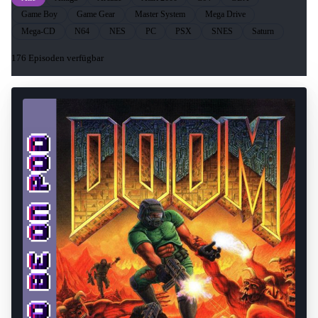
Game Boy
Game Gear
Master System
Mega Drive
Mega-CD
N64
NES
PC
PSX
SNES
Saturn
176 Episoden verfügbar