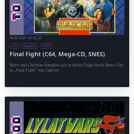
06.06.2026 • 01:02:21
C64
Mega-CD
SNES
Final Fight (C64, Mega-CD, SNES)
Björn und Christian kämpfen sich in dieser Folge durch Metro City
in „Final Fight“ von Capcom ...