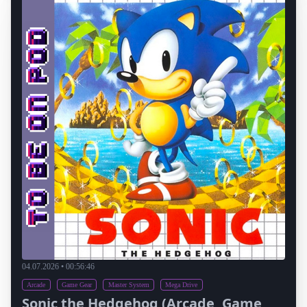
04.07.2026 • 00:56:46
Arcade
Game Gear
Master System
Mega Drive
Sonic the Hedgehog (Arcade, Game