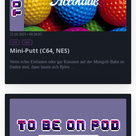
25.10.2025 • 00:38:05
C64
NES
Mini-Putt (C64, NES)
Wenn echte Elefanten oder gar Kanonen auf der Minigolf-Bahn zu
finden sind, dann lassen sich Björn ...