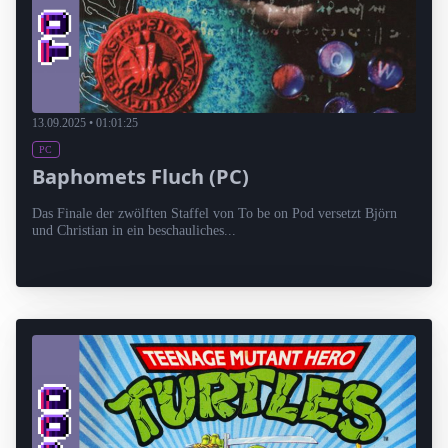
13.09.2025 • 01:01:25
PC
Baphomets Fluch (PC)
Das Finale der zwölften Staffel von To be on Pod versetzt Björn
und Christian in ein beschauliches...