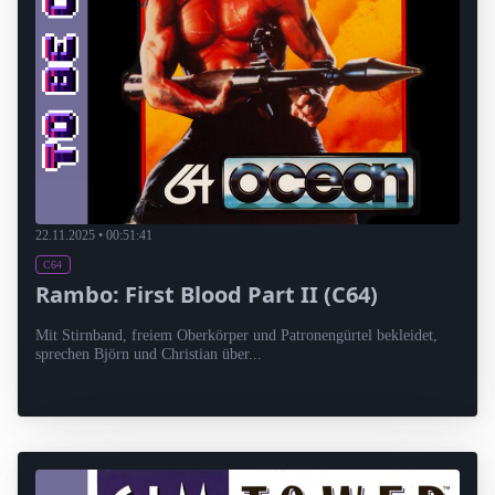
22.11.2025 • 00:51:41
C64
Rambo: First Blood Part II (C64)
Mit Stirnband, freiem Oberkörper und Patronengürtel bekleidet,
sprechen Björn und Christian über...