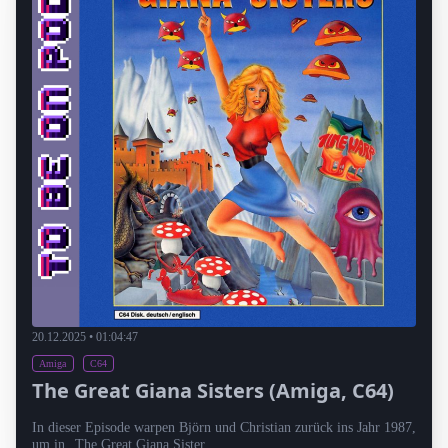
20.12.2025 • 01:04:47
Amiga
C64
The Great Giana Sisters (Amiga, C64)
In dieser Episode warpen Björn und Christian zurück ins Jahr 1987,
um in „The Great Giana Sister...