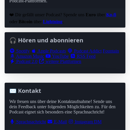
Podcast-Plattformen.
❤️ Dir gefällt unser Podcast? Spende uns
Euro
über
Ko-fi
oder
Bitcoin
über
Lightning
.
🎧 Hören und abonnieren
Spotify
Apple Podcasts
Podcast Addict
Fountain
Amazon Music
YouTube
RSS Feed
Podcast 2.0
weitere Plattformen
✉️ Kontakt
Wir freuen uns über deine Kontaktaufnahme! Sende uns
dein Feedback unter folgenden Möglichkeiten zu. Für den
Podcast eignet sich besonders eine Sprachnachricht!
Sprachnachricht
E-Mail
Instagram DM