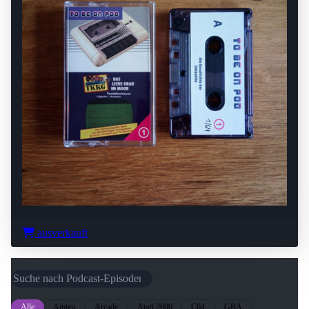
ausverkauft
Alle
Amiga
Arcade
Atari 2600
C64
GBA