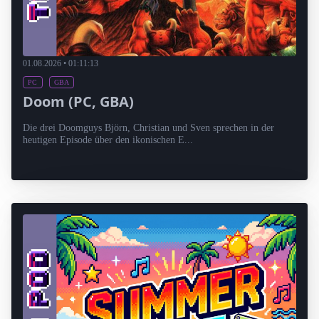
01.08.2026 • 01:11:13
PC
GBA
Doom (PC, GBA)
Die drei Doomguys Björn, Christian und Sven sprechen in der
heutigen Episode über den ikonischen E...